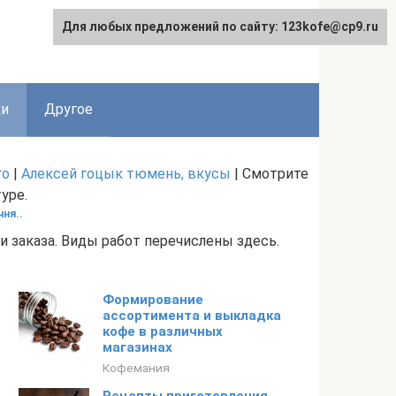
Для любых предложений по сайту: 123kofe@cp9.ru
ки
Другое
го
|
Алексей гоцык тюмень, вкусы
| Смотрите
уре.
ня..
 заказа. Виды работ перечислены здесь.
Формирование
ассортимента и выкладка
кофе в различных
магазинах
Кофемания