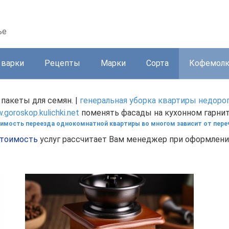
ье
 варки
Рецепты
Марки
Сорта
Кофемол
 пакеты для семян. |
генеральная уборка квартиры недоро
goroskop.kulichki.net
поменять фасады на кухонном гарнит
имость переезда однокомнатной квартиры во многом зависит от переч
тоимость
услуг рассчитает Вам менеджер при оформлении