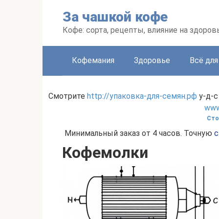
Перейти
За чашкой кофе
к
контенту
Кофе: сорта, рецепты, влияние на здоров
Кофемания
Здоровье
Всё для
Смотрите
http://упаковка-для-семян.рф
у-д-с
www.
Сто
Минимальный заказ от 4 часов. Точную
с
Кофемолки