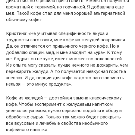
дикостью, но я решила приготовить. У меня он получится
ароматный с терпимой, но горчинкой. Я добавляла еще
мед. Такой кофе стал для меня хорошей альтернативой
обычному кофе».
Кристина: «Не учитывая специфичность вкуса и
трудности заготовки, мне кофе из желудей понравился.
Да, он отличается от привычного черного кофе. Но я
добавляю специи, мед, и мне заходит на «ура». К тому
же, бодрит он не хуже, имеет множество полезностей.
Из опыта могу сказать: лучше немного не дожарить, чем
пережарить желуди. А то получается невкусная горстка
«пепла». И да, порции для кофе надолго заготавливать
нельзя — это минус продукта».
Кофе из желудей — достойная замена классическому
кофе. Чтобы эксперимент с желудевым напитком
увенчался успехом, нужно серьезно подойти к сбору и
обработке сырья. Только так можно будет раскрыть
все вкусовые и лечебные свойства необычного
кофейного напитка.