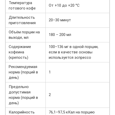
Температура
От +10 до +20 °C
готового кофе
Длительность
20–30 минут
приготовления
Объём порции на
180 – 200 мл
выходе, мл
Содержание
100–136 мг в одной порции,
кофеина
если в качестве основы
(крепость)
используется эспрессо
Рекомендуемая
норма (порций в
1
день)
Предельно
допустимая
2
норма (порций в
день)
Калорийность
76,1–97,5 кКал на порцию