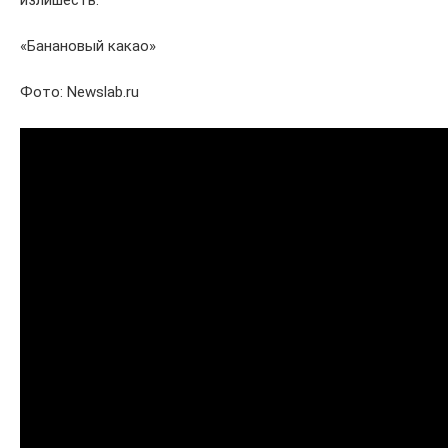
излишеств.
«Банановый какао»
Фото: Newslab.ru