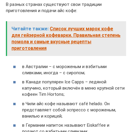
В разных странах существуют свои традиции
приготовления и подачи айс кофе:
Читайте также:
Список лучших марок кофе
для гейзерной кофеварки. Правильная степень
помола и самые вкусные рецепты
приготовления
в Австралии – с мороженым и взбитыми
сливками, иногда – с сиропом;
в Канаде популярен Ice Capps – ледяной
капучино, который включён в меню крупной сети
кофеен Tim Hortons;
в Чили айс кофе называют café helado. Он
представляет собой эспрессо с мороженым,
ванилью и корицей;
в Германии напиток называют Eiskaffee и
подают со взбитыми сливками;