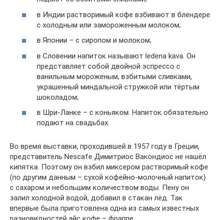
в Индии растворимый кофе взбивают в блендере
с холодным или замороженным молоком;
в Японии – с сиропом и молоком;
в Словении напиток называют ledena kava. Он
представляет собой двойной эспрессо с
ванильным мороженым, взбитыми сливками,
украшенный миндальной стружкой или тёртым
шоколадом;
в Шри-Ланке – с коньяком. Напиток обязательно
подают на свадьбах.
Во время выставки, проходившей в 1957 году в Греции,
представитель Nescafe Димитриос Вакондиос не нашёл
кипятка. Поэтому он взбил миксером растворимый кофе
(по другим данным – сухой кофейно-молочный напиток)
с сахаром и небольшим количеством воды. Пену он
залил холодной водой, добавил в стакан лёд. Так
впервые была приготовлена одна из самых известных
разновидностей айс кофе – фраппе.