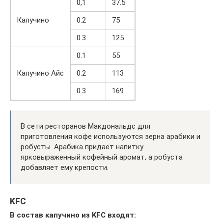
0,1
37.5
Капучино
0.2
75
0.3
125
0.1
55
Капучино Айс
0.2
113
0.3
169
В сети ресторанов Макдональдс для
приготовления кофе используются зерна арабики и
робусты. Арабика придает напитку
ярковыраженный кофейный аромат, а робуста
добавляет ему крепости.
KFC
В состав капучино из KFC входят: