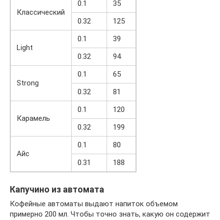
0.1
35
Классический
0.32
125
0.1
39
Light
0.32
94
0.1
65
Strong
0.32
81
0.1
120
Карамель
0.32
199
0.1
80
Айс
0.31
188
Капучино из автомата
Кофейные автоматы выдают напиток объемом
примерно 200 мл. Чтобы точно знать, какую он содержит