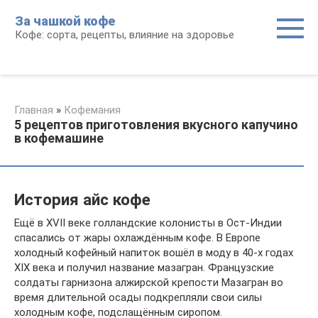
Перейти
За чашкой кофе
к
Кофе: сорта, рецепты, влияние на здоровье
контенту
Главная
»
Кофемания
5 рецептов приготовления вкусного капучино
в кофемашине
История айс кофе
Ещё в XVII веке голландские колонисты в Ост-Индии
спасались от жары охлаждённым кофе. В Европе
холодный кофейный напиток вошёл в моду в 40-х годах
XIX века и получил название мазагран. Французские
солдаты гарнизона алжирской крепости Мазагран во
время длительной осады подкрепляли свои силы
холодным кофе, подслащённым сиропом.