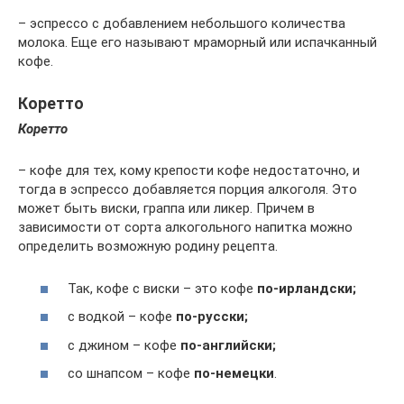
– эспрессо с добавлением небольшого количества
молока. Еще его называют мраморный или испачканный
кофе.
Коретто
Коретто
– кофе для тех, кому крепости кофе недостаточно, и
тогда в эспрессо добавляется порция алкоголя. Это
может быть виски, граппа или ликер. Причем в
зависимости от сорта алкогольного напитка можно
определить возможную родину рецепта.
Так, кофе с виски – это кофе
по-ирландски;
с водкой – кофе
по-русски;
с джином – кофе
по-английски;
со шнапсом – кофе
по-немецки
.