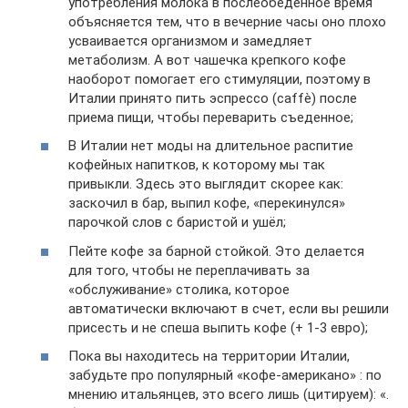
употребления молока в послеобеденное время
объясняется тем, что в вечерние часы оно плохо
усваивается организмом и замедляет
метаболизм. А вот чашечка крепкого кофе
наоборот помогает его стимуляции, поэтому в
Италии принято пить эспрессо (caffè) после
приема пищи, чтобы переварить съеденное;
В Италии нет моды на длительное распитие
кофейных напитков, к которому мы так
привыкли. Здесь это выглядит скорее как:
заскочил в бар, выпил кофе, «перекинулся»
парочкой слов с баристой и ушёл;
Пейте кофе за барной стойкой. Это делается
для того, чтобы не переплачивать за
«обслуживание» столика, которое
автоматически включают в счет, если вы решили
присесть и не спеша выпить кофе (+ 1-3 евро);
Пока вы находитесь на территории Италии,
забудьте про популярный «кофе-американо» : по
мнению итальянцев, это всего лишь (цитируем): «.