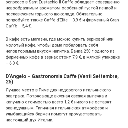
эспрессо в Sant Eustachio Il Caffe обладает совершенно
невообразимым ароматом, особенной густой пенкой и
послевкусием горького шоколада. Обязательно
попробуйте также Caffè d’Elite – 3,9 € и фирменный Gran
Caffè – 5,4 €.
В кафе есть магазин, где можно купить зерновой или
молотый кофе, чтобы дома побаловать себя
неповторимым вкусом напитка. Банка 250 г одного из
фирменных кофе в зернах стоит 7,9 €, в мягкой упаковке
– 6,3 €.
D’Angelo – Gastronomia Caffe (Venti Settembre,
25)
Лучшее место в Риме для недорогого итальянского
завтрака. Потрясающе вкусная свежая выпечка и
капучино стоимостью всего 1,2 € никого не оставят
равнодушным. Типичная итальянская атмосфера и
улыбающийся бармен помогут прочувствовать
настоящий дух Италии.