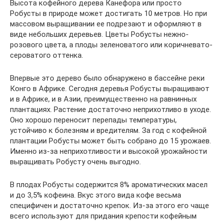
Высота кофейного дерева Канефора или просто
Робусты в природе может достигать 10 метров. Но при
массовом выращивании ее подрезают и оформляют в
виде небольших деревьев. Цветы Робусты нежно-
розового цвета, а плоды зеленоватого или коричневато-
сероватого оттенка.
Впервые это дерево было обнаружено в бассейне реки
Конго в Африке. Сегодня деревья Робусты выращивают
и в Африке, и в Азии, преимущественно на равнинных
плантациях. Растение достаточно неприхотливо в уходе.
Оно хорошо переносит перепады температуры,
устойчиво к болезням и вредителям. За год с кофейной
плантации Робусты может быть собрано до 15 урожаев.
Именно из-за неприхотливости и высокой урожайности
выращивать Робусту очень выгодно.
В плодах Робусты содержится 8% ароматических масел
и до 3,5% кофеина. Вкус этого вида кофе весьма
специфичен и достаточно крепок. Из-за этого его чаще
всего используют для придания крепости кофейным