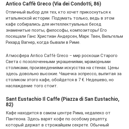
Antico Caffè Greco (Via dei Condotti, 86)
Отличный выбор для тех, кто хочет прикоснуться к
итальянской истории. Подумать только, ведь в этом
кафе собирались для интеллектуальных бесед
знаменитые поэты, философы, композиторы! Его
посещали Ганс Христиан Андерсен, Марк Твен, Вильгельм
Рихард Вагнер, когда бывали в Риме.
Атмосфера Antico Caffè Greco – мир роскоши Старого
Света с позолоченными украшениями, мраморными
столиками, произведениями искусства на стенах. Цены
здесь довольно высокие. Чашечка эспрессо, выпитая за
столиком этого кафе, обойдется в 7 €. Недешево, но
наслаждение того стоит.
Sant Eustachio Il Caffe (Piazza di San Eustachio,
82)
Кафе находится в самом центре Рима, недалеко от
Пантеона. Здесь варят кофе по особому рецепту,
который держат в строжайшем секрете. Обычный