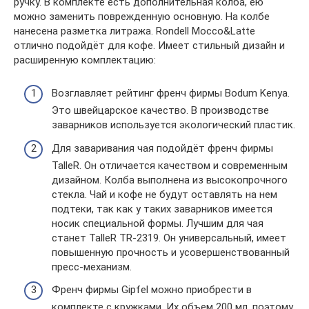
ручку. В комплекте есть дополнительная колба, ею
можно заменить поврежденную основную. На колбе
нанесена разметка литража. Rondell Mocco&Latte
отлично подойдёт для кофе. Имеет стильный дизайн и
расширенную комплектацию:
Возглавляет рейтинг френч фирмы Bodum Kenya.
Это швейцарское качество. В производстве
заварников используется экологический пластик.
Для заваривания чая подойдёт френч фирмы
TalleR. Он отличается качеством и современным
дизайном. Колба выполнена из высокопрочного
стекла. Чай и кофе не будут оставлять на нем
подтеки, так как у таких заварников имеется
носик специальной формы. Лучшим для чая
станет TalleR TR-2319. Он универсальный, имеет
повышенную прочность и усовершенствованный
пресс-механизм.
Френч фирмы Gipfel можно приобрести в
комплекте с кружками. Их объем 200 мл, поэтому