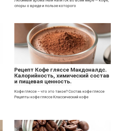
Любимый ароматный напиток во всем мире — кофе,
споры о вреде и пользе которого
Рецепт Кофе гляссе Макдоналдс.
Калорийность, химический состав
и пищевая ценность.
Кофе гляссе – что это такое? Состав кофе гляссе
Рецепты кофе гляссе Классический кофе