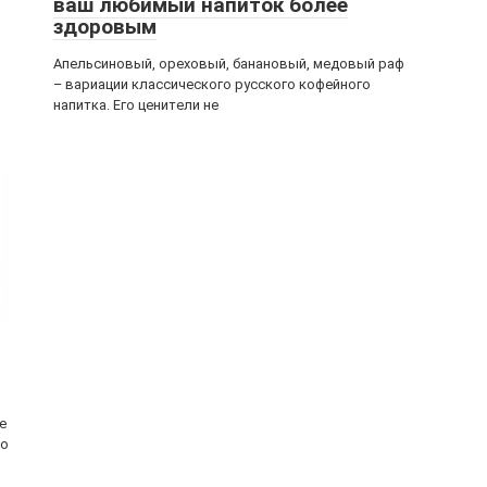
ваш любимый напиток более
здоровым
Апельсиновый, ореховый, банановый, медовый раф
– вариации классического русского кофейного
напитка. Его ценители не
е
ко